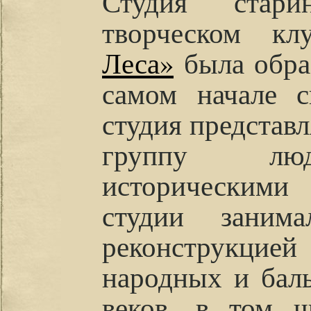
Студия стар
творческом к
Леса»
была образ
самом начале с
студия представ
группу люд
историческими 
студии заним
реконструкцией
народных и бал
веков, в том ч