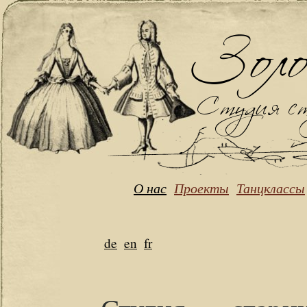
О нас
Проекты
Танцклассы
de
en
fr