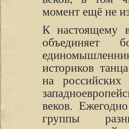
момент ещё не и
К настоящему в
объединяет б
единомышленн
историков танца
на российских
западноевропей
веков. Ежегодн
группы раз