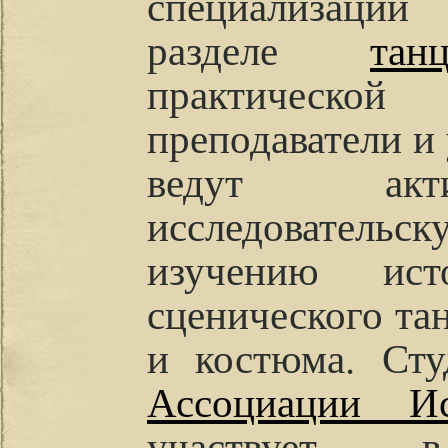
специализаций
разделе
тан
практическо
преподаватели и
ведут акт
исследовательс
изучению ис
сценического та
и костюма. Сту
Ассоциации Ис
участвует 